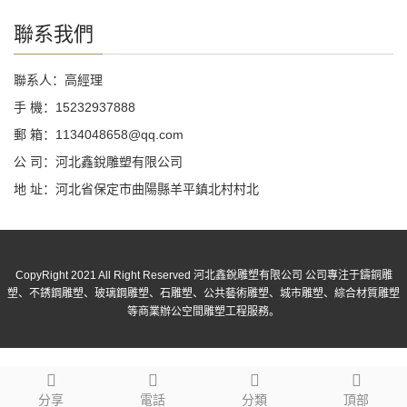
聯系我們
聯系人：高經理
手 機：15232937888
郵 箱：1134048658@qq.com
公 司：河北鑫銳雕塑有限公司
地 址：河北省保定市曲陽縣羊平鎮北村村北
CopyRight 2021 All Right Reserved 河北鑫銳雕塑有限公司 公司專注于鑄銅雕
塑、不銹鋼雕塑、玻璃鋼雕塑、石雕塑、公共藝術雕塑、城市雕塑、綜合材質雕塑
等商業辦公空間雕塑工程服務。
分享
電話
分類
頂部
日韩精品人涩人