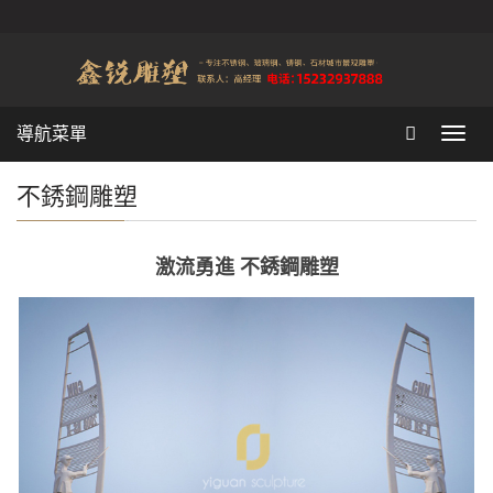
導航菜單
Toggl
navig
不銹鋼雕塑
激流勇進 不銹鋼雕塑