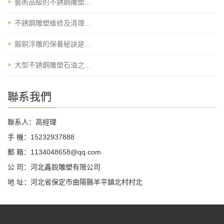
藝術品級的不銹鋼雕塑...
不銹鋼雕塑維修及清理...
鍛銅浮雕的保養秘訣是...
大型不銹鋼雕塑石油之...
聯系我們
聯系人：高經理
手 機：15232937888
郵 箱：1134048658@qq.com
公 司：河北鑫銳雕塑有限公司
地 址：河北省保定市曲陽縣羊平鎮北村村北