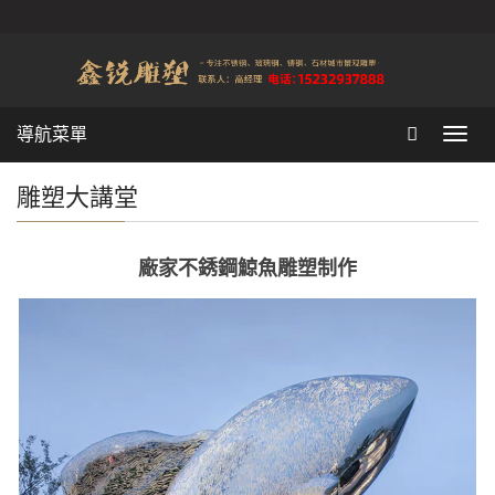
導航菜單
Toggl
navig
雕塑大講堂
廠家不銹鋼鯨魚雕塑制作