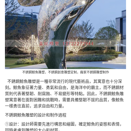
不銹鋼鯨魚雕塑，不銹鋼創意雕塑定制，廠家不銹鋼雕塑制作
不銹鋼鯨魚雕塑是一種非常流行的現代藝術品，其寓意也十分深
刻。鯨魚象征著力量、勇氣和自由，是海洋中的霸主，而不銹鋼材
質則代表著堅韌、耐腐蝕、不易變形等特點。因此，不銹鋼鯨魚雕
塑寓意著在面對困難和挑戰時，需要具備堅韌不拔的品質，像鯨魚
一樣勇往直前，追求自由和力量。
不銹鋼鯨魚雕塑的設計和制作過程
①設計：設計師需要先進行構思和繪圖，確定鯨魚的姿態和表情，
同時考慮到雕塑的大小和材質。